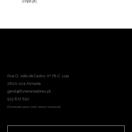
(
cnpd.pt
).
Rua D. João de Castro, nº 78-C, Loja
2800-104 Almada
geral@funerariaabreu.pt
913 872 650
(Chamada para rede móvel nacional)